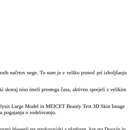
znih načrtov nege. To nam je v veliko pomoč pri izboljšanju
i skoraj niso imeli prostega časa, aktivno sprejeli z velikim
Analysis Large Model in MEICET Beauty Test 3D Skin Image
ja pogajanja o sodelovanju.
potni blogerji ter strokovnjaki s platform, kot sta Douyin in