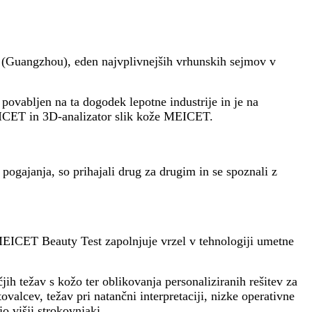
 (Guangzhou), eden najvplivnejših vrhunskih sejmov v
 povabljen na ta dogodek lepotne industrije in je na
MEICET in 3D-analizator slik kože MEICET.
pogajanja, so prihajali drug za drugim in se spoznali z
 MEICET Beauty Test zapolnjuje vrzel v tehnologiji umetne
jih težav s kožo ter oblikovanja personaliziranih rešitev za
ovalcev, težav pri natančni interpretaciji, nizke operativne
o višji strokovnjaki.