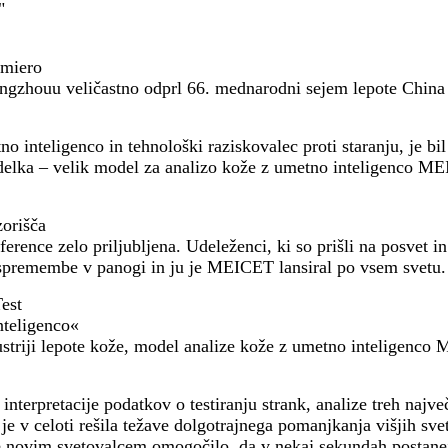
"
emiero
angzhouu veličastno odprl 66. mednarodni sejem lepote China
o inteligenco in tehnološki raziskovalec proti staranju, je bil
izdelka – velik model za analizo kože z umetno inteligenco 
zorišča
nce zelo priljubljena. Udeleženci, ki so prišli na posvet in 
spremembe v panogi in ju je MEICET lansiral po vsem svetu.
est
nteligenco«
ustriji lepote kože, model analize kože z umetno inteligenco
terpretacije podatkov o testiranju strank, analize treh največ
je v celoti rešila težave dolgotrajnega pomanjkanja višjih svet
je novim svetovalcem omogočilo, da v nekaj sekundah postanej