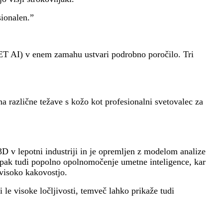
sionalen.”
ICET AI) v enem zamahu ustvari podrobno poročilo. Tri
a različne težave s kožo kot profesionalni svetovalec za
D v lepotni industriji in je opremljen z modelom analize
pak tudi popolno opolnomočenje umetne inteligence, kar
 visoko kakovostjo.
e visoke ločljivosti, temveč lahko prikaže tudi