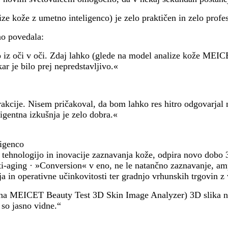
ze kože z umetno inteligenco) je zelo praktičen in zelo profe
no povedala:
izo iz oči v oči. Zdaj lahko (glede na model analize kože ME
ar je bilo prej nepredstavljivo.«
akcije. Nisem pričakoval, da bom lahko res hitro odgovarjal n
ligentna izkušnja je zelo dobra.«
ligenco
tehnologijo in inovacije zaznavanja kože, odpira novo dobo 3
i-aging · »Conversion« v eno, ne le natančno zaznavanje, am
 in operativne učinkovitosti ter gradnjo vrhunskih trgovin z
 na MEICET Beauty Test 3D Skin Image Analyzer) 3D slika ni l
 so jasno vidne.“