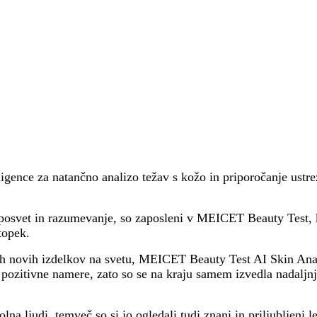
gence za natančno analizo težav s kožo in priporočanje ustre
na posvet in razumevanje, so zaposleni v MEICET Beauty Test, k
topek.
rvih novih izdelkov na svetu, MEICET Beauty Test AI Skin 
n pozitivne namere, zato so se na kraju samem izvedla nadaljn
 ljudi, temveč so si jo ogledali tudi znani in priljubljeni le