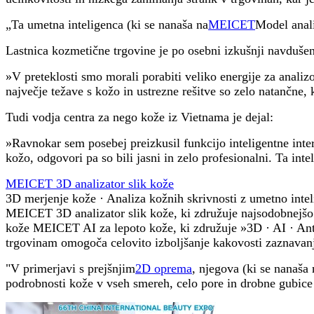
„Ta umetna inteligenca (ki se nanaša na
MEICET
Model anali
Lastnica kozmetične trgovine je po osebni izkušnji navduše
»V preteklosti smo morali porabiti veliko energije za anal
največje težave s kožo in ustrezne rešitve so zelo natančne, k
Tudi vodja centra za nego kože iz Vietnama je dejal:
»Ravnokar sem posebej preizkusil funkcijo inteligentne inter
kožo, odgovori pa so bili jasni in zelo profesionalni. Ta inte
MEICET 3D analizator slik kože
3D merjenje kože · Analiza kožnih skrivnosti z umetno inte
MEICET 3D analizator slik kože, ki združuje najsodobnejšo 
kože MEICET AI za lepoto kože, ki združuje »3D · AI · Ant
trgovinam omogoča celovito izboljšanje kakovosti zaznavanja
"V primerjavi s prejšnjim
2D oprema
, njegova (ki se nanaša
podrobnosti kože v vseh smereh, celo pore in drobne gubice