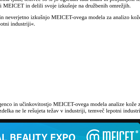
ki MEICET in delili svoje izkušnje na družbenih omrežjih.
o in neverjetno izkušnjo MEICET-ovega modela za analizo ko
otni industriji«.
igenco in učinkovitostjo MEICET-ovega modela analize kože 
delka ne le rešujeta težav v industriji, temveč lepotni industr