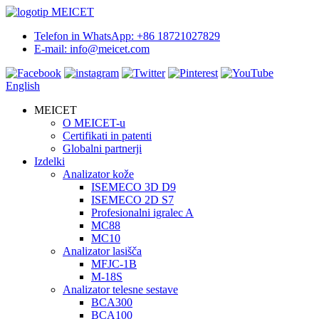
Telefon in WhatsApp: +86 18721027829
E-mail: info@meicet.com
English
MEICET
O MEICET-u
Certifikati in patenti
Globalni partnerji
Izdelki
Analizator kože
ISEMECO 3D D9
ISEMECO 2D S7
Profesionalni igralec A
MC88
MC10
Analizator lasišča
MFJC-1B
M-18S
Analizator telesne sestave
BCA300
BCA100