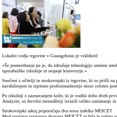
Lokalni vodja trgovine v Guangzhouu je vzkliknil:
»Še pomembneje pa je, da združuje tehnologijo umetne inteli
uporabniške izkušnje in stopnje konverzije.«
Soočeni z učitelji in strokovnjaki iz trgovine, ki so prišli 
navdušenjem in izjemno profesionalnostjo skozi celoten pos
Po izkušnji z zaznavanjem kože, ki je vodila dobo dveh p
Analyzer, so številni menedžerji izrazili veliko zanimanje i
Strokovnjaki takoj priporočajo dva nova izdelka MEICET
Med razstavo razstavna dvorana MEICET ni bila le nabito polna