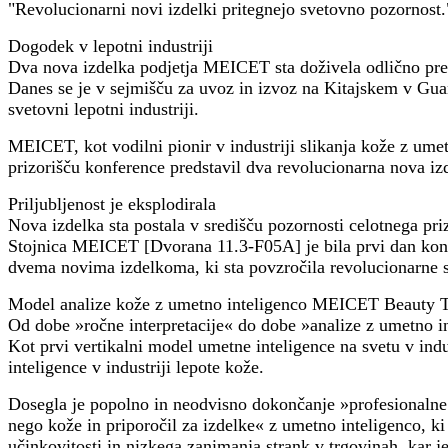
"Revolucionarni novi izdelki pritegnejo svetovno pozornost.
Dogodek v lepotni industriji
Dva nova izdelka podjetja MEICET sta doživela odlično pr
Danes se je v sejmišču za uvoz in izvoz na Kitajskem v Gu
svetovni lepotni industriji.
MEICET, kot vodilni pionir v industriji slikanja kože z umetn
prizorišču konference predstavil dva revolucionarna nova 
Priljubljenost je eksplodirala
Nova izdelka sta postala v središču pozornosti celotnega pri
Stojnica MEICET [Dvorana 11.3-F05A] je bila prvi dan konfere
dvema novima izdelkoma, ki sta povzročila revolucionarne 
Model analize kože z umetno inteligenco MEICET Beauty T
Od dobe »ročne interpretacije« do dobe »analize z umetno i
Kot prvi vertikalni model umetne inteligence na svetu v ind
inteligence v industriji lepote kože.
Dosegla je popolno in neodvisno dokončanje »profesionalne in
nego kože in priporočil za izdelke« z umetno inteligenco, ki 
učinkovitosti in nizkega zanimanja strank v trgovinah, kar 