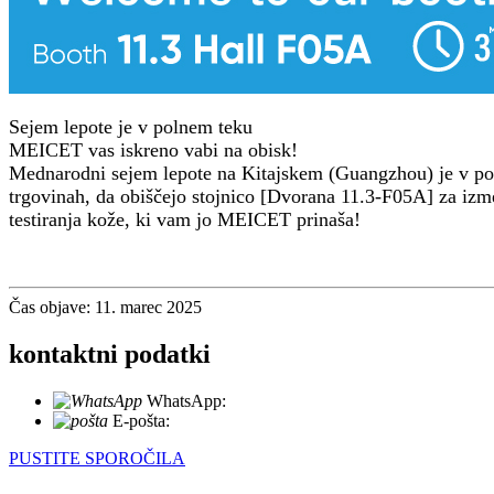
Sejem lepote je v polnem teku
MEICET vas iskreno vabi na obisk!
Mednarodni sejem lepote na Kitajskem (Guangzhou) je v poln
trgovinah, da obiščejo stojnico [Dvorana 11.3-F05A] za izm
testiranja kože, ki vam jo MEICET prinaša!
Čas objave: 11. marec 2025
kontaktni podatki
WhatsApp:
+86 18721027829
E-pošta:
info@meicet.com
PUSTITE SPOROČILA