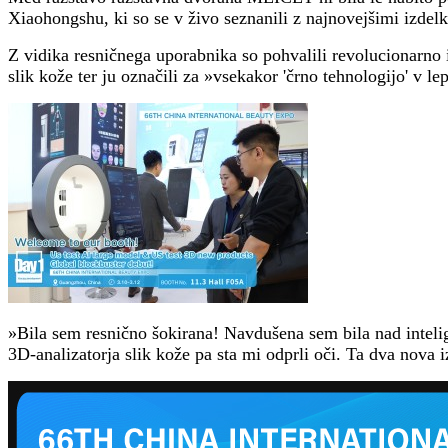
Xiaohongshu, ki so se v živo seznanili z najnovejšimi izdel
Z vidika resničnega uporabnika so pohvalili revolucionarn
slik kože ter ju označili za »vsekakor 'črno tehnologijo' v lep
»Bila sem resnično šokirana! Navdušena sem bila nad intel
3D-analizatorja slik kože pa sta mi odprli oči. Ta dva nova iz