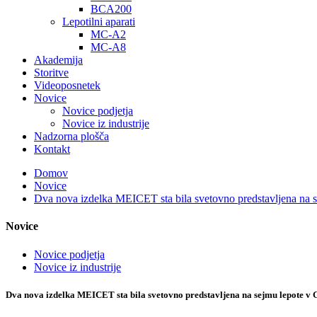
BCA200
Lepotilni aparati
MC-A2
MC-A8
Akademija
Storitve
Videoposnetek
Novice
Novice podjetja
Novice iz industrije
Nadzorna plošča
Kontakt
Domov
Novice
Dva nova izdelka MEICET sta bila svetovno predstavljena na 
Novice
Novice podjetja
Novice iz industrije
Dva nova izdelka MEICET sta bila svetovno predstavljena na sejmu lepote v