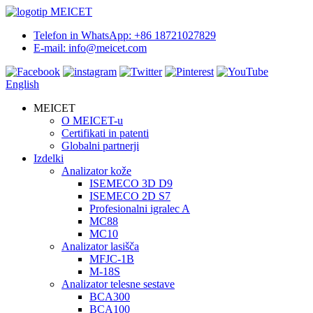
Telefon in WhatsApp: +86 18721027829
E-mail: info@meicet.com
English
MEICET
O MEICET-u
Certifikati in patenti
Globalni partnerji
Izdelki
Analizator kože
ISEMECO 3D D9
ISEMECO 2D S7
Profesionalni igralec A
MC88
MC10
Analizator lasišča
MFJC-1B
M-18S
Analizator telesne sestave
BCA300
BCA100