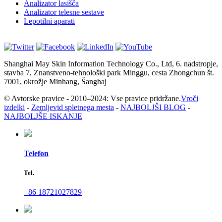
Analizator lasišča
Analizator telesne sestave
Lepotilni aparati
Shanghai May Skin Information Technology Co., Ltd, 6. nadstropje,
stavba 7, Znanstveno-tehnološki park Minggu, cesta Zhongchun št.
7001, okrožje Minhang, Šanghaj
© Avtorske pravice - 2010–2024: Vse pravice pridržane.
Vroči
izdelki
-
Zemljevid spletnega mesta
-
NAJBOLJŠI BLOG
-
NAJBOLJŠE ISKANJE
Telefon
Tel.
+86 18721027829