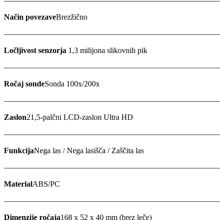
———————————————————————————
Način povezave
Brezžično
———————————————————————————
Ločljivost senzorja
1,3 milijona slikovnih pik
———————————————————————————
Ročaj sonde
Sonda 100x/200x
———————————————————————————
Zaslon
21,5-palčni LCD-zaslon Ultra HD
———————————————————————————
Funkcija
Nega las / Nega lasišča / Zaščita las
———————————————————————————
Material
ABS/PC
———————————————————————————
Dimenzije ročaja
168 x 52 x 40 mm (brez leče)