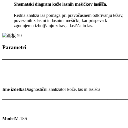
Shematski diagram kože lasnih mešičkov lasišča.
Redna analiza las pomaga pri pravočasnem odkrivanju težav,
povezanih z lasmi in lasnimi mešički, kar prispeva k
zgodnjemu izboljšanju zdravja lasišča in las.
Parametri
———————————————————————
Ime izdelka
Diagnostični analizator kože, las in lasišča
———————————————————————————
Model
M-18S